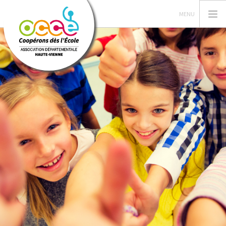
L'OCCE
GÉRER SA COOPÉRATIVE
ACTIONS PÉDA
RESSOURCES PEDA
FORMATIONS
PRETS/ SERVICES
RECHERCHER
CONTACT