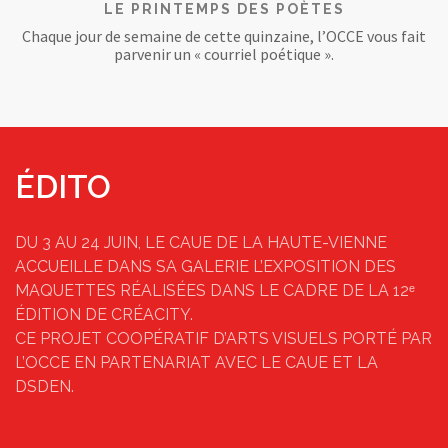
LE PRINTEMPS DES POÈTES
Chaque jour de semaine de cette quinzaine, l’OCCE vous fait
parvenir un « courriel poétique ».
ÉDITO
DU 3 AU 24 JUIN, LE CAUE DE LA HAUTE-VIENNE
ACCUEILLE DANS SA GALERIE L’EXPOSITION DES
MAQUETTES RÉALISÉES DANS LE CADRE DE LA 12ᵉ
ÉDITION DE CRÉACITY.
CE PROJET COOPÉRATIF D’ARTS VISUELS PORTÉ PAR
L’OCCE EN PARTENARIAT AVEC LE CAUE ET LA
DSDEN.